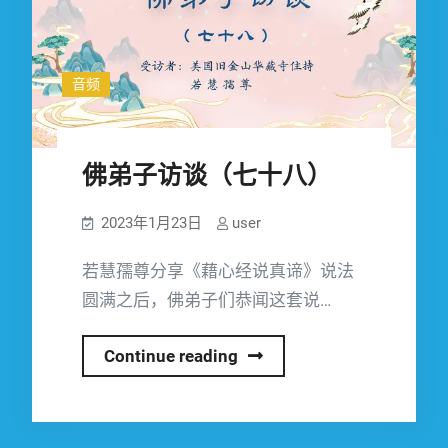
音频
佛弟子访谈（七十八）
2023年1月23日
user
若慧孺尊分享《藉心经说真谛》说法
圆满之后，佛弟子们恭闻这套说…
佛
Continue reading
弟
子
访