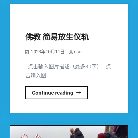
佛教 简易放生仪轨
放生护生
2023年10月11日
user
点击输入图片描述（最多30字） 点
击输入图…
佛
Continue reading
教
简
易
放
生