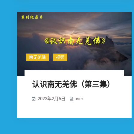
访
谈
（八
十
一）
南无羌佛
视频
认识南无羌佛（第三集）
2023年2月5日
user