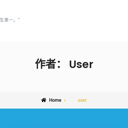
生第一。”
作者：
User
View
Home
user
all
posts
by