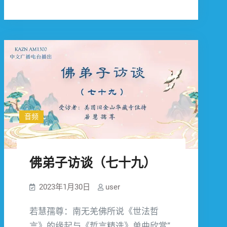
子
访
谈
（八
十）
音频
佛弟子访谈（七十九）
2023年1月30日
user
若慧孺尊：南无羌佛所说《世法哲
言》的缘起与《哲言精选》单曲欣赏”