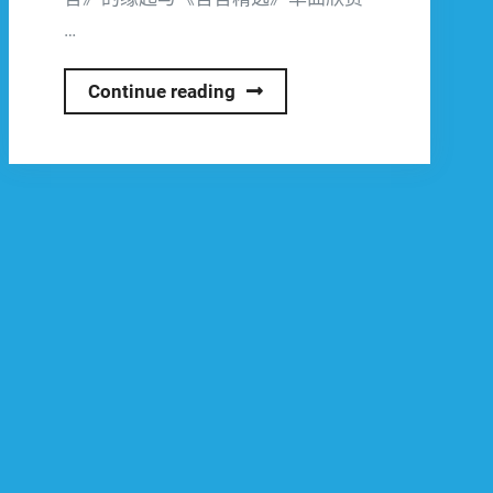
…
佛
Continue reading
弟
子
访
谈
（七
十
九）